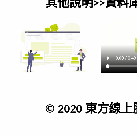
其他說明>>資
© 2020 東方