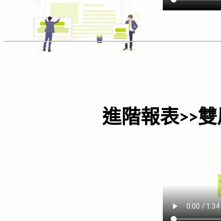
進階報表>>