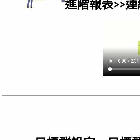
進階報表>>