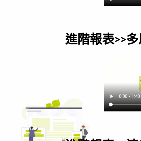
進階報表>>